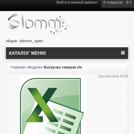
Войти в
личный кабинет
0
товар(ов): -
$ 0
skype: slamm_spec
КАТАЛОГ МЕНЮ
Главная
»
Модули
»
Выгрузка товаров xls
просмотров 3538