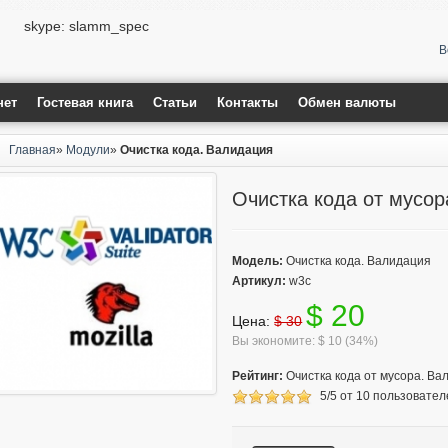
skype: slamm_spec
В
нет
Гостевая книга
Статьи
Контакты
Обмен валюты
Главная
»
Модули
»
Очистка кода. Валидация
Очистка кода от мусор
Модель:
Очистка кода. Валидация
Артикул:
w3c
$ 20
Цена:
$ 30
Вы экономите: $ 10 (34%)
Рейтинг:
Очистка кода от мусора. Ва
5
/
5
от
10
пользовател