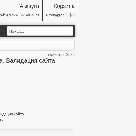
Аккаунт
Корзина
ойти в
личный кабинет
0
товар(ов): -
$ 0
просмотров 3580
а. Валидация сайта
лидация сайта
ей