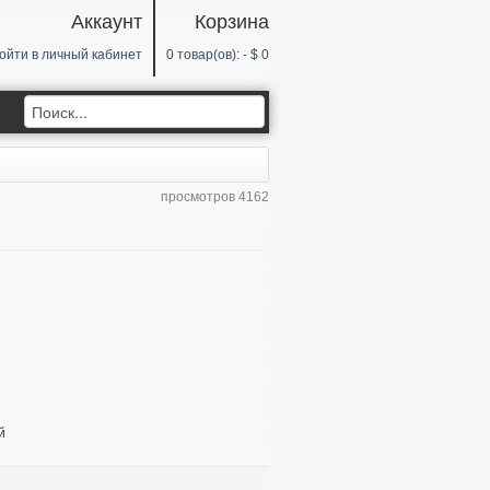
Аккаунт
Корзина
ойти в
личный кабинет
0
товар(ов): -
$ 0
просмотров 4162
й