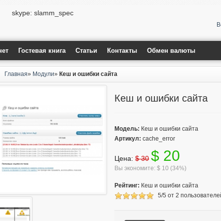
skype: slamm_spec
В
нет
Гостевая книга
Статьи
Контакты
Обмен валюты
Главная
»
Модули
»
Кеш и ошибки сайта
Кеш и ошибки сайта
Модель:
Кеш и ошибки сайта
Артикул:
cache_error
$ 20
Цена:
$ 30
Вы экономите: $ 10 (34%)
Рейтинг:
Кеш и ошибки сайта
5
/
5
от
2
пользователе