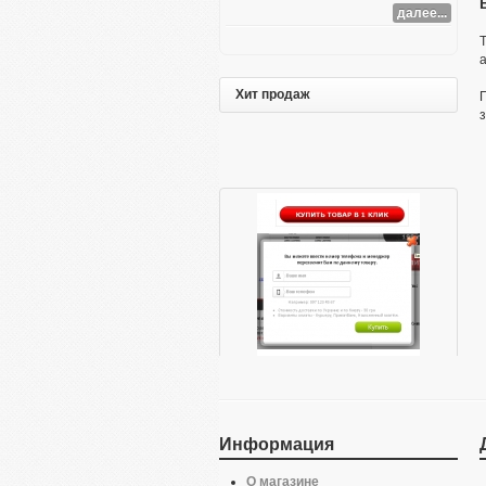
далее...
Хит продаж
з
Заказ в 1 клик
$ 10