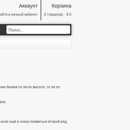
Аккаунт
Корзина
ойти в
личный кабинет
0
товар(ов): -
$ 0
я блоков то ли по высоте, то ли по
рок.
 если ещё и снизу появиться второй ряд,