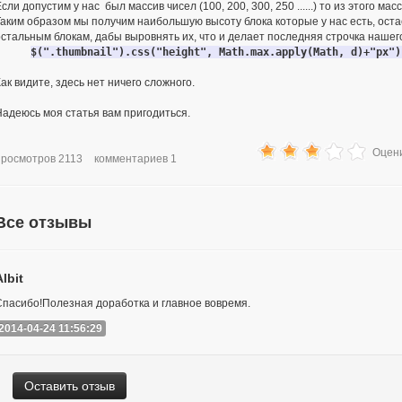
сли допустим у нас был массив чисел (100, 200, 300, 250 ......) то из этого м
Таким образом мы получим наибольшую высоту блока которые у нас есть, оста
остальным блокам, дабы выровнять их, что и делает последняя строчка нашего
$(".thumbnail").css("height", Math.max.apply(Math, d)+"px")
ак видите, здесь нет ничего сложного.
Надеюсь моя статья вам пригодиться.
Оцени
просмотров 2113
комментариев 1
Все отзывы
Albit
Спасибо!Полезная доработка и главное вовремя.
2014-04-24 11:56:29
Оставить отзыв