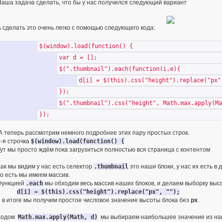
Наша задача сделать, что бы у нас получился следующий вариант
А сделать это очень легко с помощью следующего кода:
$(window).load(function() {
var d = [];
$(".thumbnail").each(function(i,e){
d[i] = $(this).css("height").replace("px"
});
$(".thumbnail").css("height", Math.max.apply(Ma
});
А теперь рассмотрим немного подробнее этих пару простых строк.
1-я строчка
$(window).load(function() {
Тут мы просто ждём пока загрузиться полностью вся страница с контентом
Как мы видим у нас есть селектор
.thumbnail
это наши блоки, у нас их есть в
то есть мы имеем массив.
Функцией
.each
мы обходим весь массив наших блоков, и делаем выборку вы
d[i] = $(this).css("height").replace("px", "");
и в итоге мы получим простое числовое значение высоты блока без
px
.
Кодом
Math.max.apply(Math, d)
мы выбираем наибольшее значение из наш