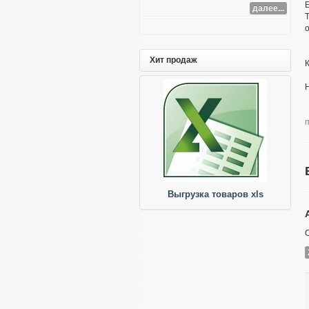
Е
далее...
Хит продаж
К
Выгрузка товаров xls