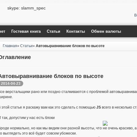
skype: slamm_spec
В
нет
Гостевая книга
Статьи
Контакты
Обмен валюты
Главная
»
Статьи
»
Автовыравнивание блоков по высоте
Оглавление
Автовыравнивание блоков по высоте
2014-04-23
Все верстальщики рано или поздно сталкиваются с проблемой автовыравнивани
ширине.
В этой статье я раскажу вам как это сделать с помощью
JS
всего в несколько ст
 так, допустим у нас есть блоки
Вроде нормально, но как мы видим они разной высоты, что не очень красиво, а
о выглядеть это всё будет совсем убожески.