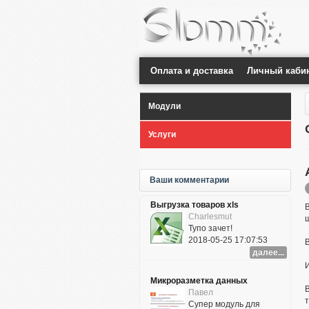
Оплата и доставка
Личный каби
Модули
Услуги
Ваши комментарии
Выгрузка товаров xls
Charlesmut
Тупо зачет!
2018-05-25 17:07:53
далее...
И
Микроразметка данных
Павел
т
Супер модуль для