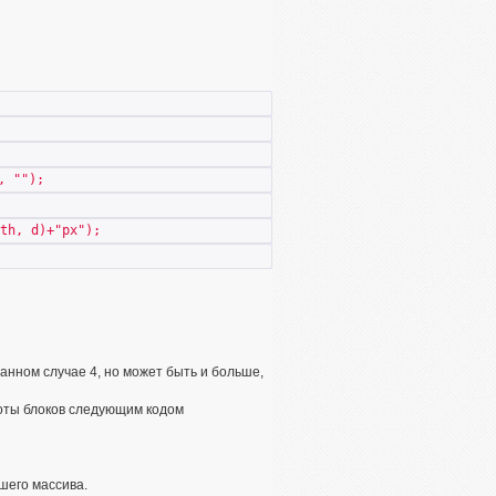
, "");
th, d)+"px");
 данном случае 4, но может быть и больше,
соты блоков следующим кодом
его массива.